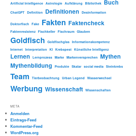
Buch
Artificial Intelligence
Astrologie
Aufklärung
Bibliothek
Definitionen
ChatGPT
Definition
Desinformation
Fakten
Faktencheck
Doktorfisch
Fake
Faktenresistenz
Fischkeller
Fischraum
Glauben
Goldfisch
Goldfischglas
Informationskompetenz
Internet
Interpretation
KI
Krebspest
Künstliche Intelligenz
Lernen
Mythen
Lernprozess
Marke
Markenversprechen
Mythenbildung
Produkte
Skalar
social media
Steinkrebs
Team
Tierbeobachtung
Urban Legend
Wasserwechsel
Werbung
Wissenschaft
Wissenschaften
META
Anmelden
Eintrags-Feed
Kommentar-Feed
WordPress.org