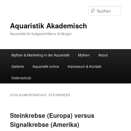
Zum
Zum
primären
sekundären
Such
Inhalt
Inhalt
springen
springen
Aquaristik Akademisch
Aquaristik für fortgeschrittene Anfänger
Hauptmenü
Mythen & Marketing in der Aquaristik
Mythen
About
Gallerie
Aquaristik online
Impressum & Kontakt
Datenschutz
SCHLAGWORTARCHIV:
STEINKREBS
Steinkrebse (Europa) versus
Signalkrebse (Amerika)