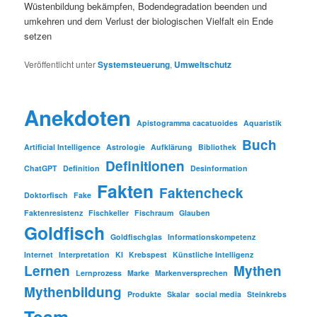
Wüstenbildung bekämpfen, Bodendegradation beenden und
umkehren und dem Verlust der biologischen Vielfalt ein Ende
setzen
Veröffentlicht unter
Systemsteuerung
,
Umweltschutz
Anekdoten
Apistogramma cacatuoides
Aquaristik
Buch
Artificial Intelligence
Astrologie
Aufklärung
Bibliothek
Definitionen
ChatGPT
Definition
Desinformation
Fakten
Faktencheck
Doktorfisch
Fake
Faktenresistenz
Fischkeller
Fischraum
Glauben
Goldfisch
Goldfischglas
Informationskompetenz
Internet
Interpretation
KI
Krebspest
Künstliche Intelligenz
Lernen
Mythen
Lernprozess
Marke
Markenversprechen
Mythenbildung
Produkte
Skalar
social media
Steinkrebs
Team