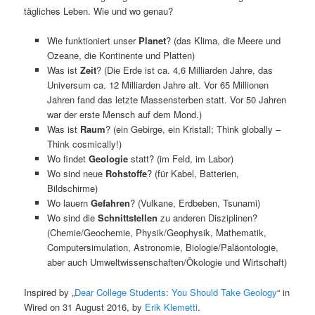
tägliches Leben. Wie und wo genau?
Wie funktioniert unser
Planet
? (das Klima, die Meere und
Ozeane, die Kontinente und Platten)
Was ist
Zeit
? (Die Erde ist ca. 4,6 Milliarden Jahre, das
Universum ca. 12 Milliarden Jahre alt. Vor 65 Millionen
Jahren fand das letzte Massensterben statt. Vor 50 Jahren
war der erste Mensch auf dem Mond.)
Was ist
Raum
? (ein Gebirge, ein Kristall; Think globally –
Think cosmically!)
Wo findet
Geologie
statt? (im Feld, im Labor)
Wo sind neue
Rohstoffe
? (für Kabel, Batterien,
Bildschirme)
Wo lauern
Gefahren
? (Vulkane, Erdbeben, Tsunami)
Wo sind die
Schnittstellen
zu anderen Disziplinen?
(Chemie/Geochemie, Physik/Geophysik, Mathematik,
Computersimulation, Astronomie, Biologie/Paläontologie,
aber auch Umweltwissenschaften/Ökologie und Wirtschaft)
Inspired by „
Dear College Students: You Should Take Geology
“ in
Wired on 31 August 2016, by
Erik Klemetti
.