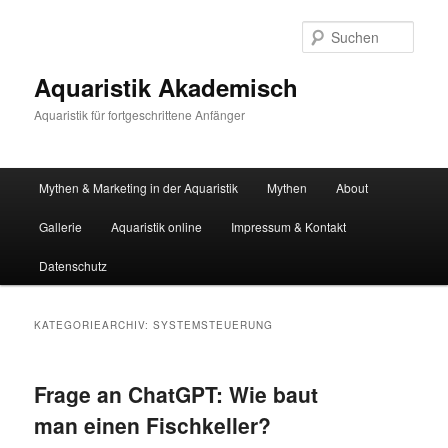
Zum
Zum
primären
sekundären
Such
Inhalt
Inhalt
springen
springen
Aquaristik Akademisch
Aquaristik für fortgeschrittene Anfänger
Hauptmenü
Mythen & Marketing in der Aquaristik
Mythen
About
Gallerie
Aquaristik online
Impressum & Kontakt
Datenschutz
KATEGORIEARCHIV:
SYSTEMSTEUERUNG
Frage an ChatGPT: Wie baut
man einen Fischkeller?