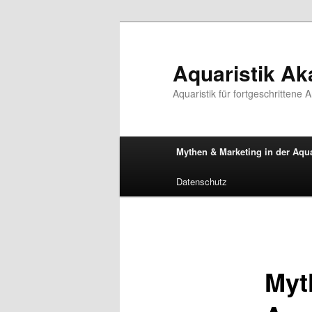
Zum
primären
Inhalt
Aquaristik A
springen
Aquaristik für fortgeschrittene 
Hauptmenü
Mythen & Marketing in der Aqua
Datenschutz
Myt