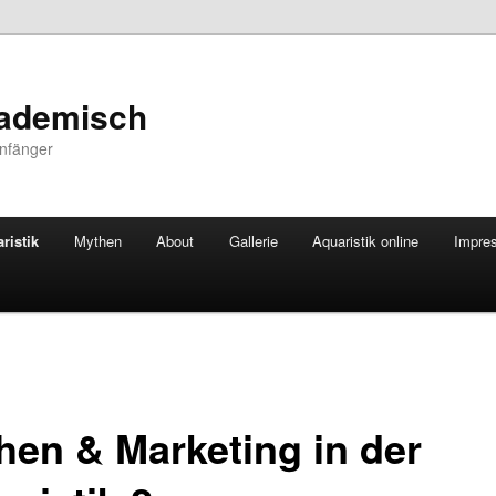
kademisch
Anfänger
ristik
Mythen
About
Gallerie
Aquaristik online
Impre
hen & Marketing in der