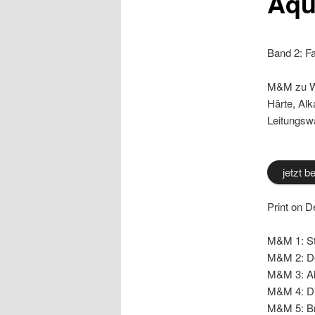
Aqu
Band 2: 
M&M zu Wa
Härte, Al
Leitungsw
jetzt b
Print on D
M&M 1: Str
M&M 2: Deu
M&M 3: Alk
M&M 4: Di
M&M 5: Bru