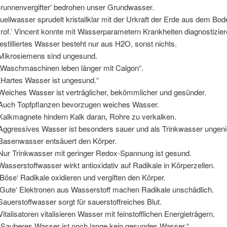
runnenvergifter‘ bedrohen unser Grundwasser.
llwasser sprudelt kristallklar mit der Urkraft der Erde aus dem Bod
of.’ Vincent konnte mit Wasserparametern Krankheiten diagnostizier
tilliertes Wasser besteht nur aus H2O, sonst nichts.
ikrosiemens sind ungesund.
Waschmaschinen leben länger mit Calgon“.
Hartes Wasser ist ungesund.“
eiches Wasser ist verträglicher, bekömmlicher und gesünder.
uch Topfpflanzen bevorzugen weiches Wasser.
alkmagnete hindern Kalk daran, Rohre zu verkalken.
ggressives Wasser ist besonders sauer und als Trinkwasser ungeni
asenwasser entsäuert den Körper.
ur Trinkwasser mit geringer Redox-Spannung ist gesund.
sserstoffwasser wirkt antioxidativ auf Radikale in Körperzellen.
öse‘ Radikale oxidieren und vergiften den Körper.
Gute‘ Elektronen aus Wasserstoff machen Radikale unschädlich.
uerstoffwasser sorgt für sauerstoffreiches Blut.
talisatoren vitalisieren Wasser mit feinstofflichen Energieträgern.
Sauberes Wasser ist noch lange kein gesundes Wasser.“