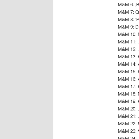
M&M 6: ‚B
M&M 7: Que
M&M 8: ‘Pr
M&M 9: Des
M&M 10: M
M&M 11: „
M&M 12: „
M&M 13: W
M&M 14: A
M&M 15: K
M&M 16: A
M&M 17: B
M&M 18: N
M&M 19: Wa
M&M 20: ‚B
M&M 21: ‚
M&M 22: Sa
M&M 23: Vi
M&M 24: „