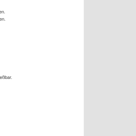
en.
en.
eßbar.