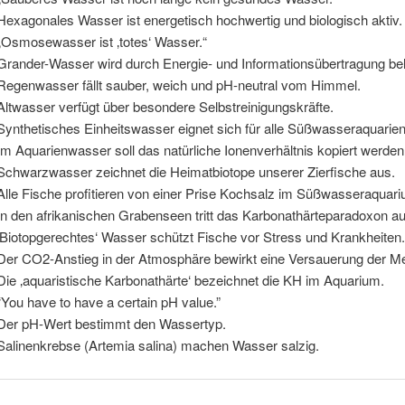
exagonales Wasser ist energetisch hochwertig und biologisch aktiv.
Osmosewasser ist ‚totes‘ Wasser.“
rander-Wasser wird durch Energie- und Informationsübertragung bel
egenwasser fällt sauber, weich und pH-neutral vom Himmel.
ltwasser verfügt über besondere Selbstreinigungskräfte.
ynthetisches Einheitswasser eignet sich für alle Süßwasseraquarien
 Aquarienwasser soll das natürliche Ionenverhältnis kopiert werden
chwarzwasser zeichnet die Heimatbiotope unserer Zierfische aus.
lle Fische profitieren von einer Prise Kochsalz im Süßwasseraquari
n den afrikanischen Grabenseen tritt das Karbonathärteparadoxon au
Biotopgerechtes‘ Wasser schützt Fische vor Stress und Krankheiten.
er CO2-Anstieg in der Atmosphäre bewirkt eine Versauerung der M
ie ‚aquaristische Karbonathärte‘ bezeichnet die KH im Aquarium.
ou have to have a certain pH value.”
er pH-Wert bestimmt den Wassertyp.
alinenkrebse (Artemia salina) machen Wasser salzig.