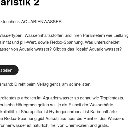
aristik 2
Faktencheck AQUARIENWASSER
ssertypen, Wasserinhaltsstoffen und ihren Parametern wie Leitfähig
kalinität und pH-Wert, sowie Redox-Spannung. Was unterscheidet
asser von Aquarienwasser? Gibt es das ‚ideale‘ Aquarienwasser?
estellen
emand: Direkt beim Verlag geht’s am schnellsten.
eifentests arbeiten im Aquarienwasser so genau wie Tropfentests.
tsche Härtegrade gelten seit je als Einheit der Wasserhärte.
alinität ist Säurepuffer ist Hydrogencarbonat ist Karbonathärte.
e Redox-Spannung gibt Aufschluss über die Reinheit des Wassers.
nnenwasser ist natürlich, frei von Chemikalien und gratis.