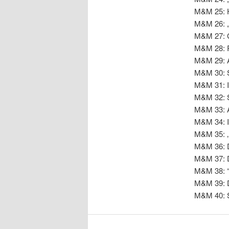
M&M 25: H
M&M 26: „
M&M 27: G
M&M 28: R
M&M 29: A
M&M 30: S
M&M 31: Im
M&M 32: S
M&M 33: A
M&M 34: I
M&M 35: ‚
M&M 36: D
M&M 37: D
M&M 38: “Y
M&M 39: D
M&M 40: S