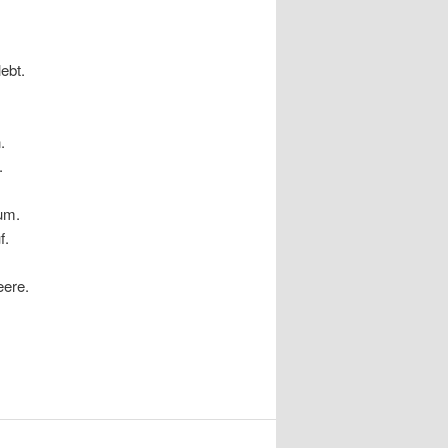
ebt.
.
.
um.
f.
eere.