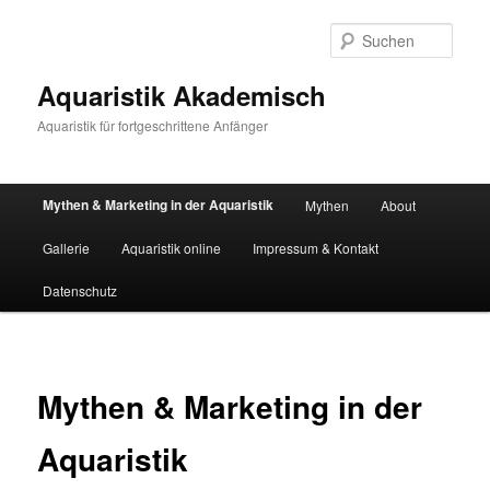
Zum
primären
Such
Inhalt
springen
Aquaristik Akademisch
Aquaristik für fortgeschrittene Anfänger
Hauptmenü
Mythen & Marketing in der Aquaristik
Mythen
About
Gallerie
Aquaristik online
Impressum & Kontakt
Datenschutz
Mythen & Marketing in der
Aquaristik