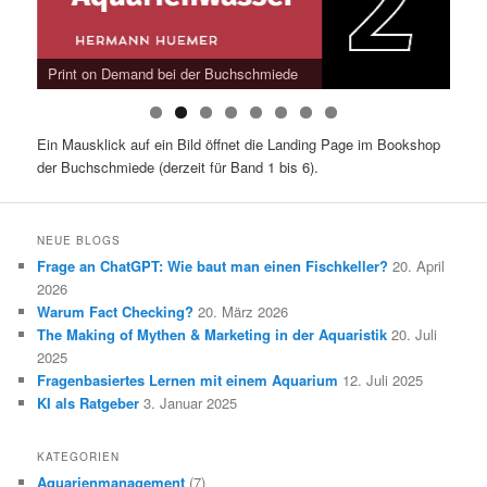
Pri
Print on Demand bei der Buchschmiede
Ein Mausklick auf ein Bild öffnet die Landing Page im Bookshop
der Buchschmiede (derzeit für Band 1 bis 6).
NEUE BLOGS
Frage an ChatGPT: Wie baut man einen Fischkeller?
20. April
2026
Warum Fact Checking?
20. März 2026
The Making of Mythen & Marketing in der Aquaristik
20. Juli
2025
Fragenbasiertes Lernen mit einem Aquarium
12. Juli 2025
KI als Ratgeber
3. Januar 2025
KATEGORIEN
Aquarienmanagement
(7)