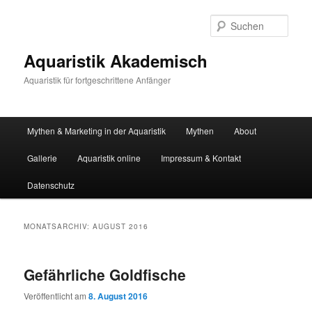
Zum
Zum
primären
sekundären
Such
Inhalt
Inhalt
springen
springen
Aquaristik Akademisch
Aquaristik für fortgeschrittene Anfänger
Hauptmenü
Mythen & Marketing in der Aquaristik
Mythen
About
Gallerie
Aquaristik online
Impressum & Kontakt
Datenschutz
MONATSARCHIV:
AUGUST 2016
Gefährliche Goldfische
Veröffentlicht am
8. August 2016