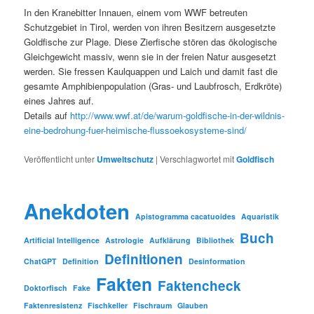
In den Kranebitter Innauen, einem vom WWF betreuten
Schutzgebiet in Tirol, werden von ihren Besitzern ausgesetzte
Goldfische zur Plage. Diese Zierfische stören das ökologische
Gleichgewicht massiv, wenn sie in der freien Natur ausgesetzt
werden. Sie fressen Kaulquappen und Laich und damit fast die
gesamte Amphibienpopulation (Gras- und Laubfrosch, Erdkröte)
eines Jahres auf.
Details auf
http://www.wwf.at/de/warum-goldfische-in-der-wildnis-
eine-bedrohung-fuer-heimische-flussoekosysteme-sind/
Veröffentlicht unter
Umweltschutz
|
Verschlagwortet mit
Goldfisch
Anekdoten
Apistogramma cacatuoides
Aquaristik
Buch
Artificial Intelligence
Astrologie
Aufklärung
Bibliothek
Definitionen
ChatGPT
Definition
Desinformation
Fakten
Faktencheck
Doktorfisch
Fake
Faktenresistenz
Fischkeller
Fischraum
Glauben