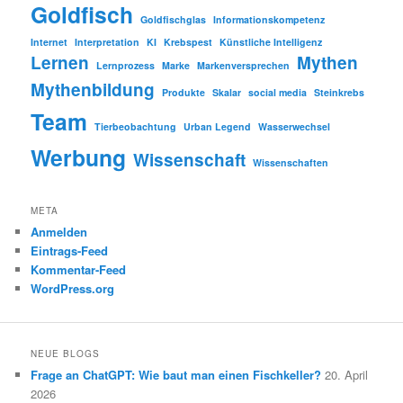
Goldfisch
Goldfischglas
Informationskompetenz
Internet
Interpretation
KI
Krebspest
Künstliche Intelligenz
Lernen
Mythen
Lernprozess
Marke
Markenversprechen
Mythenbildung
Produkte
Skalar
social media
Steinkrebs
Team
Tierbeobachtung
Urban Legend
Wasserwechsel
Werbung
Wissenschaft
Wissenschaften
META
Anmelden
Eintrags-Feed
Kommentar-Feed
WordPress.org
NEUE BLOGS
Frage an ChatGPT: Wie baut man einen Fischkeller?
20. April
2026