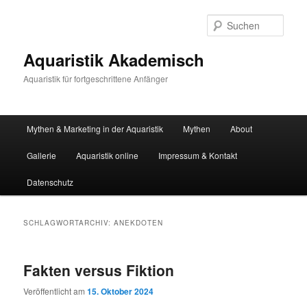
Zum
Zum
primären
sekundären
Such
Inhalt
Inhalt
springen
springen
Aquaristik Akademisch
Aquaristik für fortgeschrittene Anfänger
Hauptmenü
Mythen & Marketing in der Aquaristik
Mythen
About
Gallerie
Aquaristik online
Impressum & Kontakt
Datenschutz
SCHLAGWORTARCHIV:
ANEKDOTEN
Fakten versus Fiktion
Veröffentlicht am
15. Oktober 2024