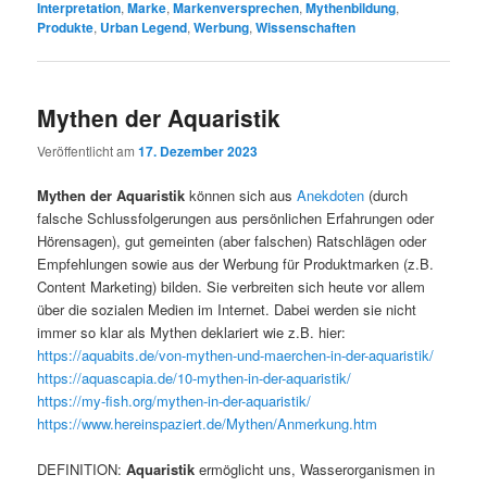
Interpretation
,
Marke
,
Markenversprechen
,
Mythenbildung
,
Produkte
,
Urban Legend
,
Werbung
,
Wissenschaften
Mythen der Aquaristik
Veröffentlicht am
17. Dezember 2023
Mythen der Aquaristik
können sich aus
Anekdoten
(durch
falsche Schlussfolgerungen aus persönlichen Erfahrungen oder
Hörensagen), gut gemeinten (aber falschen) Ratschlägen oder
Empfehlungen sowie aus der Werbung für Produktmarken (z.B.
Content Marketing) bilden. Sie verbreiten sich heute vor allem
über die sozialen Medien im Internet. Dabei werden sie nicht
immer so klar als Mythen deklariert wie z.B. hier:
https://aquabits.de/von-mythen-und-maerchen-in-der-aquaristik/
https://aquascapia.de/10-mythen-in-der-aquaristik/
https://my-fish.org/mythen-in-der-aquaristik/
https://www.hereinspaziert.de/Mythen/Anmerkung.htm
DEFINITION:
Aquaristik
ermöglicht uns, Wasserorganismen in