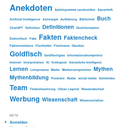
Anekdoten
Apistogramma cacatuoides
Aquaristik
Buch
Artificial Intelligence
Astrologie
Aufklärung
Bibliothek
Definitionen
ChatGPT
Definition
Desinformation
Fakten
Faktencheck
Doktorfisch
Fake
Faktenresistenz
Fischkeller
Fischraum
Glauben
Goldfisch
Goldfischglas
Informationskompetenz
Internet
Interpretation
KI
Krebspest
Künstliche Intelligenz
Lernen
Mythen
Lernprozess
Marke
Markenversprechen
Mythenbildung
Produkte
Skalar
social media
Steinkrebs
Team
Tierbeobachtung
Urban Legend
Wasserwechsel
Werbung
Wissenschaft
Wissenschaften
META
Anmelden