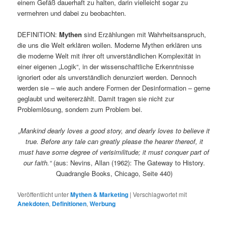
einem Gefäß dauerhaft zu halten, darin vielleicht sogar zu
vermehren und dabei zu beobachten.
DEFINITION:
Mythen
sind Erzählungen mit Wahrheitsanspruch,
die uns die Welt erklären wollen. Moderne Mythen erklären uns
die moderne Welt mit ihrer oft unverständlichen Komplexität in
einer eigenen „Logik“, in der wissenschaftliche Erkenntnisse
ignoriert oder als unverständlich denunziert werden. Dennoch
werden sie – wie auch andere Formen der Desinformation – gerne
geglaubt und weitererzählt. Damit tragen sie nicht zur
Problemlösung, sondern zum Problem bei.
„Mankind dearly loves a good story, and dearly loves to believe it
true. Before any tale can greatly please the hearer thereof, it
must have some degree of verisimilitude; it must conquer part of
our faith.“
(aus: Nevins, Allan (1962): The Gateway to History.
Quadrangle Books, Chicago, Seite 440)
Veröffentlicht unter
Mythen & Marketing
|
Verschlagwortet mit
Anekdoten
,
Definitionen
,
Werbung