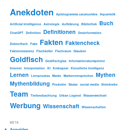
Anekdoten
Apistogramma cacatuoides
Aquaristik
Buch
Artificial Intelligence
Astrologie
Aufklärung
Bibliothek
Definitionen
ChatGPT
Definition
Desinformation
Fakten
Faktencheck
Doktorfisch
Fake
Faktenresistenz
Fischkeller
Fischraum
Glauben
Goldfisch
Goldfischglas
Informationskompetenz
Internet
Interpretation
KI
Krebspest
Künstliche Intelligenz
Lernen
Mythen
Lernprozess
Marke
Markenversprechen
Mythenbildung
Produkte
Skalar
social media
Steinkrebs
Team
Tierbeobachtung
Urban Legend
Wasserwechsel
Werbung
Wissenschaft
Wissenschaften
META
Anmelden