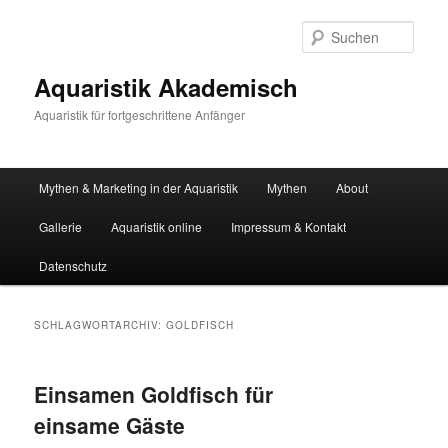
Zum
Zum
primären
sekundären
Such
Inhalt
Inhalt
springen
springen
Aquaristik Akademisch
Aquaristik für fortgeschrittene Anfänger
Hauptmenü
Mythen & Marketing in der Aquaristik
Mythen
About
Gallerie
Aquaristik online
Impressum & Kontakt
Datenschutz
SCHLAGWORTARCHIV:
GOLDFISCH
Einsamen Goldfisch für
einsame Gäste