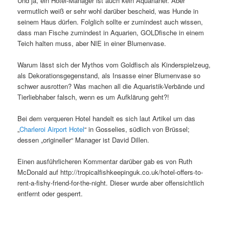
Und ja, ein Hotel-Manager ist auch kein Aquarianer. Aber
vermutlich weiß er sehr wohl darüber bescheid, was Hunde in
seinem Haus dürfen. Folglich sollte er zumindest auch wissen,
dass man Fische zumindest in Aquarien, GOLDfische in einem
Teich halten muss, aber NIE in einer Blumenvase.
Warum lässt sich der Mythos vom Goldfisch als Kinderspielzeug,
als Dekorationsgegenstand, als Insasse einer Blumenvase so
schwer ausrotten? Was machen all die Aquaristik-Verbände und
Tierliebhaber falsch, wenn es um Aufklärung geht?!
Bei dem verqueren Hotel handelt es sich laut Artikel um das
„
Charleroi Airport Hotel
“ in Gosselies, südlich von Brüssel;
dessen „origineller“ Manager ist David Dillen.
Einen ausführlicheren Kommentar darüber gab es von Ruth
McDonald auf http://tropicalfishkeepinguk.co.uk/hotel-offers-to-
rent-a-fishy-friend-for-the-night. Dieser wurde aber offensichtlich
entfernt oder gesperrt.