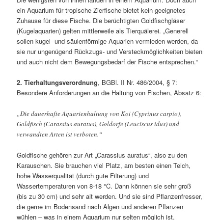
ein Aquarium für tropische Zierfische bietet kein geeignetes
Zuhause für diese Fische. Die berüchtigten Goldfischgläser
(Kugelaquarien) gelten mittlerweile als Tierquälerei. „Generell
sollen kugel- und säulenförmige Aquarien vermieden werden, da
sie nur ungenügend Rückzugs- und Versteckmöglichkeiten bieten
und auch nicht dem Bewegungsbedarf der Fische entsprechen.“
2. Tierhaltungsverordnung
, BGBl. II Nr. 486/2004, § 7:
Besondere Anforderungen an die Haltung von Fischen, Absatz 6:
„Die dauerhafte Aquarienhaltung von Koi (Cyprinus carpio),
Goldfisch (Carassius auratus), Goldorfe (Leuciscus idus) und
verwandten Arten ist verboten.“
Goldfische gehören zur Art „Carassius auratus“, also zu den
Karauschen. Sie brauchen viel Platz, am besten einen Teich,
hohe Wasserqualität (durch gute Filterung) und
Wassertemperaturen von 8-18 °C. Dann können sie sehr groß
(bis zu 30 cm) und sehr alt werden. Und sie sind Pflanzenfresser,
die gerne im Bodensand nach Algen und anderen Pflanzen
wühlen – was in einem Aquarium nur selten möglich ist.