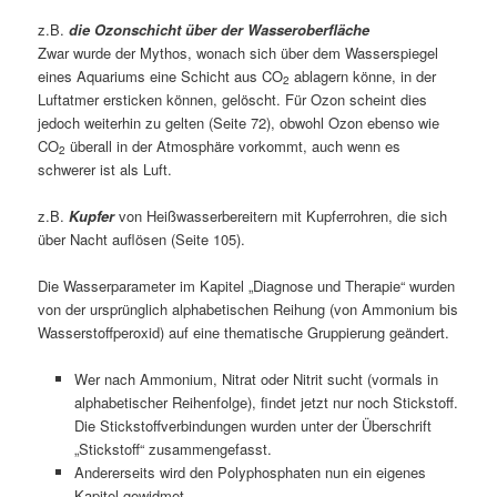
z.B.
die Ozonschicht über der Wasseroberfläche
Zwar wurde der Mythos, wonach sich über dem Wasserspiegel
eines Aquariums eine Schicht aus CO
ablagern könne, in der
2
Luftatmer ersticken können, gelöscht. Für Ozon scheint dies
jedoch weiterhin zu gelten (Seite 72), obwohl Ozon ebenso wie
CO
überall in der Atmosphäre vorkommt, auch wenn es
2
schwerer ist als Luft.
z.B.
Kupfer
von Heißwasserbereitern mit Kupferrohren, die sich
über Nacht auflösen (Seite 105).
Die Wasserparameter im Kapitel „Diagnose und Therapie“ wurden
von der ursprünglich alphabetischen Reihung (von Ammonium bis
Wasserstoffperoxid) auf eine thematische Gruppierung geändert.
Wer nach Ammonium, Nitrat oder Nitrit sucht (vormals in
alphabetischer Reihenfolge), findet jetzt nur noch Stickstoff.
Die Stickstoffverbindungen wurden unter der Überschrift
„Stickstoff“ zusammengefasst.
Andererseits wird den Polyphosphaten nun ein eigenes
Kapitel gewidmet.