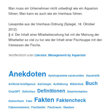
Man muss ein Unternehmen nicht unbedingt wie ein Aquarium
führen; Man kann es auch wie ein Irrenhaus führen.
Leseprobe aus der Irrenhaus-Ordnung (Spiegel, 18. Oktober
2012):
§ 4: Der Inhalt einer Mitarbeiterzeitung hat mit der Meinung der
Mitarbeiter so viel zu tun wie der Inhalt einer Fischsuppe mit den
Interessen der Fische.
Veröffentlicht unter
Literatur
,
Management by Aquarium
Anekdoten
Apistogramma cacatuoides
Aquaristik
Buch
Artificial Intelligence
Astrologie
Aufklärung
Bibliothek
Definitionen
ChatGPT
Definition
Desinformation
Fakten
Faktencheck
Doktorfisch
Fake
Faktenresistenz
Fischkeller
Fischraum
Glauben