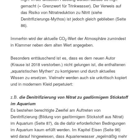
gemacht (= Grenzwert für Trinkwasser). Der Verweis auf
das Risiko von Nitratreduktion zu Nitrit (siehe
Denitrifizierungs-Mythos) ist jedoch gleich geblieben (Seite
86).
Immerhin wird der aktuelle CO
-Wert der Atmosphäre zumindest
2
in Klammer neben dem alten Wert angegeben.
Besonders enttäuschend ist es, dass es dem neuen Autor
(Krause ist 2018 verstorben.) nicht gelungen ist, die enthaltenen
„aquaristischen Mythen“ zu korrigieren und durch aktuelles
Wissen zu ersetzen. Vielmehr werden auch sie unkritisch kopiert
und in modernem Kleid perpetuiert:
z.B.
die Denitrifizierung von Nitrat zu gasförmigem Stickstoff
im Aquarium
Es bestehen berechtigte Zweifel am Auftreten von
Denitrifizierung (Bildung von gasförmigem Stickstoff aus Nitrat)
im Aquarium (Seite 87), da die dafür erforderlichen Bedingungen
im Aquarium kaum erfüllt werden. Im Kapitel Eisen (Seite 96)
wird darauf hingewiesen, dass Aquarienwasser „regelmäßig mehr