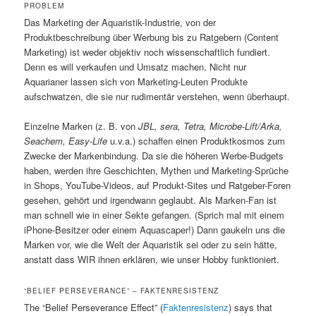
PROBLEM
Das Marketing der Aquaristik-Industrie, von der
Produktbeschreibung über Werbung bis zu Ratgebern (Content
Marketing) ist weder objektiv noch wissenschaftlich fundiert.
Denn es will verkaufen und Umsatz machen. Nicht nur
Aquarianer lassen sich von Marketing-Leuten Produkte
aufschwatzen, die sie nur rudimentär verstehen, wenn überhaupt.
Einzelne Marken (z. B. von
JBL, sera, Tetra, Microbe-Lift/Arka,
Seachem, Easy-Life
u.v.a.) schaffen einen Produktkosmos zum
Zwecke der Markenbindung. Da sie die höheren Werbe-Budgets
haben, werden ihre Geschichten, Mythen und Marketing-Sprüche
in Shops, YouTube-Videos, auf Produkt-Sites und Ratgeber-Foren
gesehen, gehört und irgendwann geglaubt. Als Marken-Fan ist
man schnell wie in einer Sekte gefangen. (Sprich mal mit einem
iPhone-Besitzer oder einem Aquascaper!) Dann gaukeln uns die
Marken vor, wie die Welt der Aquaristik sei oder zu sein hätte,
anstatt dass WIR ihnen erklären, wie unser Hobby funktioniert.
“BELIEF PERSEVERANCE” – FAKTENRESISTENZ
The “Belief Perseverance Effect” (
Faktenresistenz
) says that