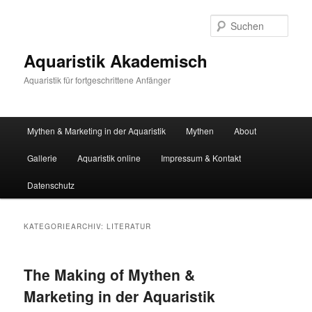
Zum
Zum
primären
sekundären
Such
Inhalt
Inhalt
springen
springen
Aquaristik Akademisch
Aquaristik für fortgeschrittene Anfänger
Hauptmenü
Mythen & Marketing in der Aquaristik
Mythen
About
Gallerie
Aquaristik online
Impressum & Kontakt
Datenschutz
KATEGORIEARCHIV:
LITERATUR
The Making of Mythen &
Marketing in der Aquaristik