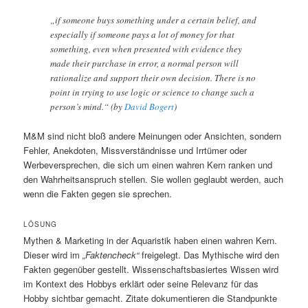
„if someone buys something under a certain belief, and
especially if someone pays a lot of money for that
something, even when presented with evidence they
made their purchase in error, a normal person will
rationalize and support their own decision. There is no
point in trying to use logic or science to change such a
person’s mind.“ (by
David Bogert
)
M&M sind nicht bloß andere Meinungen oder Ansichten, sondern
Fehler, Anekdoten, Missverständnisse und Irrtümer oder
Werbeversprechen, die sich um einen wahren Kern ranken und
den Wahrheitsanspruch stellen. Sie wollen geglaubt werden, auch
wenn die Fakten gegen sie sprechen.
LÖSUNG
Mythen & Marketing in der Aquaristik haben einen wahren Kern.
Dieser wird im
„Faktencheck“
freigelegt. Das Mythische wird den
Fakten gegenüber gestellt. Wissenschaftsbasiertes Wissen wird
im Kontext des Hobbys erklärt oder seine Relevanz für das
Hobby sichtbar gemacht. Zitate dokumentieren die Standpunkte