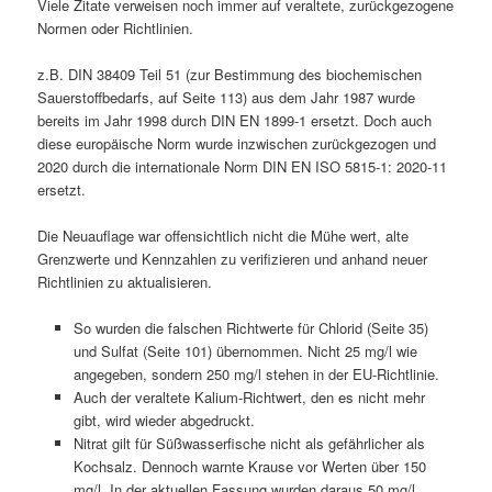
Viele Zitate verweisen noch immer auf veraltete, zurückgezogene
Normen oder Richtlinien.
z.B. DIN 38409 Teil 51 (zur Bestimmung des biochemischen
Sauerstoffbedarfs, auf Seite 113) aus dem Jahr 1987 wurde
bereits im Jahr 1998 durch DIN EN 1899-1 ersetzt. Doch auch
diese europäische Norm wurde inzwischen zurückgezogen und
2020 durch die internationale Norm DIN EN ISO 5815-1: 2020-11
ersetzt.
Die Neuauflage war offensichtlich nicht die Mühe wert, alte
Grenzwerte und Kennzahlen zu verifizieren und anhand neuer
Richtlinien zu aktualisieren.
So wurden die falschen Richtwerte für Chlorid (Seite 35)
und Sulfat (Seite 101) übernommen. Nicht 25 mg/l wie
angegeben, sondern 250 mg/l stehen in der EU-Richtlinie.
Auch der veraltete Kalium-Richtwert, den es nicht mehr
gibt, wird wieder abgedruckt.
Nitrat gilt für Süßwasserfische nicht als gefährlicher als
Kochsalz. Dennoch warnte Krause vor Werten über 150
mg/l. In der aktuellen Fassung wurden daraus 50 mg/l