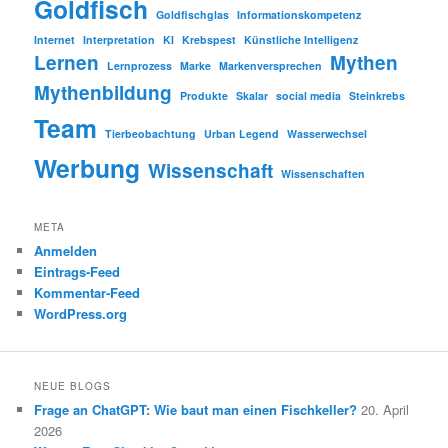
Goldfisch
Goldfischglas
Informationskompetenz
Internet
Interpretation
KI
Krebspest
Künstliche Intelligenz
Lernen
Mythen
Lernprozess
Marke
Markenversprechen
Mythenbildung
Produkte
Skalar
social media
Steinkrebs
Team
Tierbeobachtung
Urban Legend
Wasserwechsel
Werbung
Wissenschaft
Wissenschaften
META
Anmelden
Eintrags-Feed
Kommentar-Feed
WordPress.org
NEUE BLOGS
Frage an ChatGPT: Wie baut man einen Fischkeller?
20. April
2026