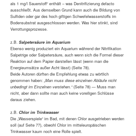
als 1 mg/l Sauerstoff“ enthält – was Denitrifizierung defacto
ausschließt. Aus demselben Grund kann auch die Bildung von
Sulfiden oder gar des hoch giftigen Schwefelwasserstoffs im
Bodensubstrat ausgeschlossen werden. Was hier stinkt, sind
Verrottungsprozesse.
z.B.
Salpetersäure im Aquarium
Ebenso wenig produziert ein Aquarium während der Nitrifikation
Salpetrige oder Salpetersäure, auch wenn sich die Formel dieser
Reaktion auf dem Papier darstellen lässt (wenn man die
Energieumsätze außer Acht lässt) (Seite 78).
Beide Autoren dürften die Empfehlung etwas zu wörtlich
genommen haben:
„Man muss diese einzelnen Abläufe nicht
unbedingt im Einzelnen verstehen.“
(Seite 78) — Muss man
nicht, aber dann sollte man auch keine voreiligen Schlüsse
daraus ziehen.
z.B.
Chlor im Trinkwasser
Die „Wasserspiele“ im Bad, mit denen Chlor ausgetrieben werden
soll (auf Seite 77), obwohl Chlor im mitteleuropäischen
Trinkwasser kaum noch eine Rolle spielt.