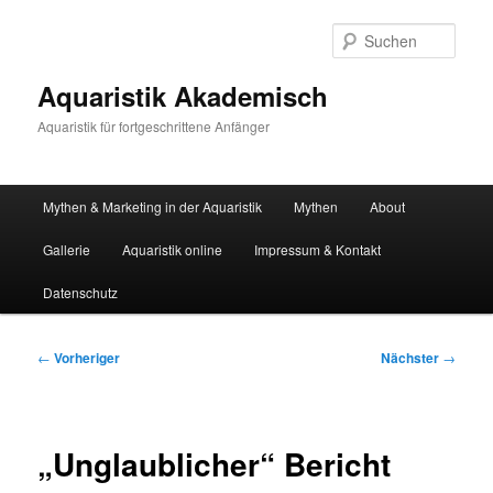
Zum
primären
Such
Inhalt
springen
Aquaristik Akademisch
Aquaristik für fortgeschrittene Anfänger
Hauptmenü
Mythen & Marketing in der Aquaristik
Mythen
About
Gallerie
Aquaristik online
Impressum & Kontakt
Datenschutz
Beitragsnavigation
←
Vorheriger
Nächster
→
„Unglaublicher“ Bericht