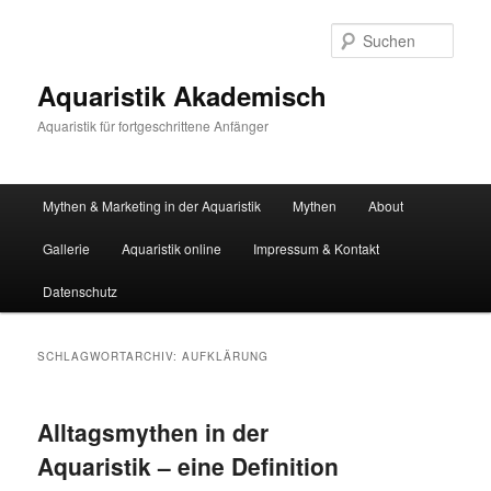
Zum
Zum
primären
sekundären
Such
Inhalt
Inhalt
springen
springen
Aquaristik Akademisch
Aquaristik für fortgeschrittene Anfänger
Hauptmenü
Mythen & Marketing in der Aquaristik
Mythen
About
Gallerie
Aquaristik online
Impressum & Kontakt
Datenschutz
SCHLAGWORTARCHIV:
AUFKLÄRUNG
Alltagsmythen in der
Aquaristik – eine Definition