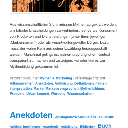
Aus wissenschaftlicher Sicht müssen Mythen aufgeklärt werden,
um falsche Entscheidungen zu verhindern, sei es als Konsument
von Produkten und Dienstleistungen (unter ihren jeweiligen
„Markennamen“) oder als verantwortungsvoller Bürger. Dazu
muss der wahre Kern aus seiner Erzählung herausgeschält
werden. Manchmal gelingt es, seinen ursprünglichen Kontext
transparent zu machen und zu zeigen, wo oder wie es zur
Mythenbildung gekommen ist.
Veröffentlicht unter
Mythen & Marketing
|
Verschlagwortet mit
Alltagsmythen
,
Anekdoten
,
Aufklärung
,
Definitionen
,
Fakten
,
Interpretation
,
Marke
,
Markenversprechen
,
Mythenbildung
,
Produkte
,
Urban Legend
,
Werbung
,
Wissenschaften
Anekdoten
Apistogramma cacatuoides
Aquaristik
Buch
Artificial Intelligence
Astrologie
Aufklärung
Bibliothek