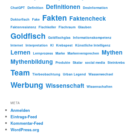
Definitionen
ChatGPT
Definition
Desinformation
Fakten
Faktencheck
Doktorfisch
Fake
Faktenresistenz
Fischkeller
Fischraum
Glauben
Goldfisch
Goldfischglas
Informationskompetenz
Internet
Interpretation
KI
Krebspest
Künstliche Intelligenz
Lernen
Mythen
Lernprozess
Marke
Markenversprechen
Mythenbildung
Produkte
Skalar
social media
Steinkrebs
Team
Tierbeobachtung
Urban Legend
Wasserwechsel
Werbung
Wissenschaft
Wissenschaften
META
Anmelden
Eintrags-Feed
Kommentar-Feed
WordPress.org