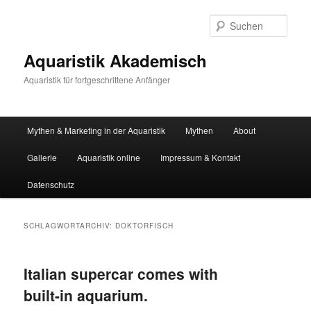
Zum
Zum
primären
sekundären
Such
Inhalt
Inhalt
springen
springen
Aquaristik Akademisch
Aquaristik für fortgeschrittene Anfänger
Hauptmenü
Mythen & Marketing in der Aquaristik
Mythen
About
Gallerie
Aquaristik online
Impressum & Kontakt
Datenschutz
SCHLAGWORTARCHIV:
DOKTORFISCH
Italian supercar comes with
built-in aquarium.