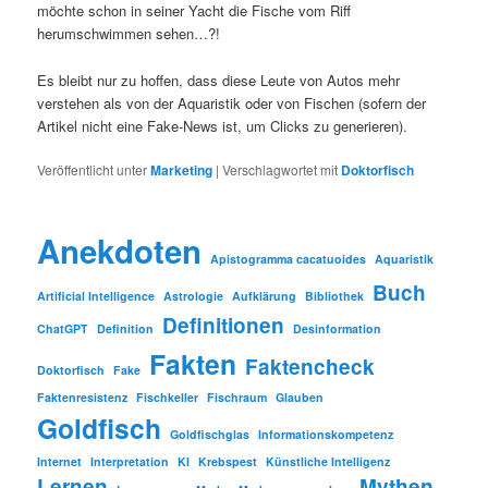
möchte schon in seiner Yacht die Fische vom Riff
herumschwimmen sehen…?!
Es bleibt nur zu hoffen, dass diese Leute von Autos mehr
verstehen als von der Aquaristik oder von Fischen (sofern der
Artikel nicht eine Fake-News ist, um Clicks zu generieren).
Veröffentlicht unter
Marketing
|
Verschlagwortet mit
Doktorfisch
Anekdoten
Apistogramma cacatuoides
Aquaristik
Buch
Artificial Intelligence
Astrologie
Aufklärung
Bibliothek
Definitionen
ChatGPT
Definition
Desinformation
Fakten
Faktencheck
Doktorfisch
Fake
Faktenresistenz
Fischkeller
Fischraum
Glauben
Goldfisch
Goldfischglas
Informationskompetenz
Internet
Interpretation
KI
Krebspest
Künstliche Intelligenz
Lernen
Mythen