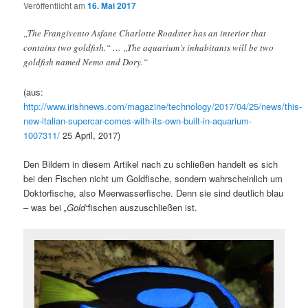
Veröffentlicht am
16. Mai 2017
„The Frangivento Asfane Charlotte Roadster has an interior that
contains two goldfish.“ … „The aquarium’s inhabitants will be two
goldfish named Nemo and Dory.“
(aus:
http://www.irishnews.com/magazine/technology/2017/04/25/news/this-
new-italian-supercar-comes-with-its-own-built-in-aquarium-
1007311/
25 April, 2017)
Den Bildern in diesem Artikel nach zu schließen handelt es sich
bei den Fischen nicht um Goldfische, sondern wahrscheinlich um
Doktorfische, also Meerwasserfische. Denn sie sind deutlich blau
– was bei
„Gold“
fischen auszuschließen ist.