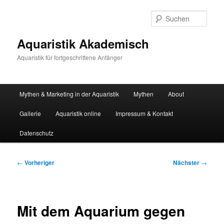
Zum
primären
Such
Inhalt
springen
Aquaristik Akademisch
Aquaristik für fortgeschrittene Anfänger
Hauptmenü
Mythen & Marketing in der Aquaristik
Mythen
About
Gallerie
Aquaristik online
Impressum & Kontakt
Datenschutz
Beitragsnavigation
←
Vorheriger
Nächster
→
Mit dem Aquarium gegen